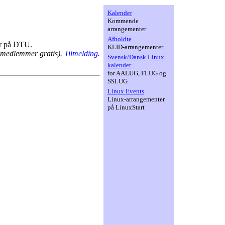
Kalender
Kommende
arrangementer
Afholdte
er på DTU.
KLID-arrangementer
 (medlemmer gratis).
Tilmelding
.
Svensk/Dansk Linux
kalender
for AALUG, FLUG og
SSLUG
Linux Events
Linux-arrangementer
på LinuxStart