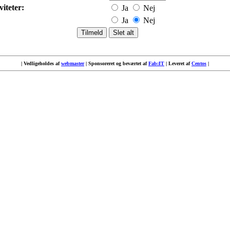
iteter:
Ja
Nej
Ja
Nej
| Vedligeholdes af
webmaster
| Sponsoreret og beværtet af
Fab:IT
| Leveret af
Centos
|