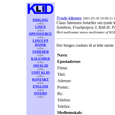
Tynde klienter
2001-05-30 19:00-21:
INDGANG
Claus Sørensen fortæller om tynde 
. o O o .
LINUX
Symbion, Fruebjergvej 3, Kbh Ø. Pr
. o O o .
Med medlemmer menes medlemmer af KL
OPENSOURCE
. o O o .
LINUX PÅ
DANSK
Der bruges cookies til at lette næste
. o O o .
NYHEDER
Navn
:
. o O o .
KALENDER
Epostadresse
:
. o O o .
OM KLID
Firma:
. o O o .
STØT KLID
Titel:
. o O o .
KONTAKT
Adresse:
. o O o .
ENGLISH
Postnr.:
. o O o .
By:
INTERN
. o O o .
Telefon:
Telefax:
Medlemsskab: