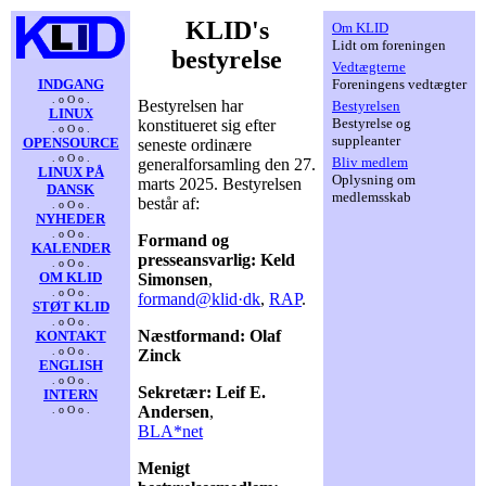
KLID's
Om KLID
Lidt om foreningen
bestyrelse
Vedtægterne
INDGANG
Foreningens vedtægter
. o O o .
Bestyrelsen har
Bestyrelsen
LINUX
Bestyrelse og
konstitueret sig efter
. o O o .
suppleanter
OPENSOURCE
seneste ordinære
. o O o .
Bliv medlem
generalforsamling den 27.
LINUX PÅ
Oplysning om
marts 2025. Bestyrelsen
DANSK
medlemsskab
består af:
. o O o .
NYHEDER
. o O o .
Formand og
KALENDER
presseansvarlig: Keld
. o O o .
OM KLID
Simonsen
,
. o O o .
formand@klid·dk
,
RAP
.
STØT KLID
. o O o .
Næstformand: Olaf
KONTAKT
. o O o .
Zinck
ENGLISH
. o O o .
Sekretær: Leif E.
INTERN
Andersen
,
. o O o .
BLA*net
Menigt