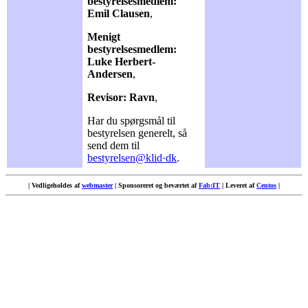
bestyrelsesmedlem:
Emil Clausen
,
Menigt
bestyrelsesmedlem:
Luke Herbert-
Andersen
,
Revisor: Ravn
,
Har du spørgsmål til
bestyrelsen generelt, så
send dem til
bestyrelsen@klid·dk
.
| Vedligeholdes af
webmaster
| Sponsoreret og beværtet af
Fab:IT
| Leveret af
Centos
|